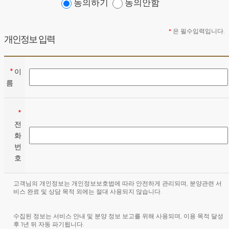
동의하기
동의안함
를 마련하여, 각각의 「관심고객등록」버튼을 클릭하면 해당 사항을 동의한 것으로 간주
합니다.
*
은 필수입력입니다.
2. 개인정보의 수집 및 이용목적
개인정보 입력
회사는 수집한 개인정보를 다음의 목적을 위해 활용합니다.
관심 고객 정보 및 정기 관리 상담 등 문의 처리
*
이
름
마케팅 및 광고홍보에 활용
3. 개인정보의 보유 및 이용기간
*
회사는 개인정보수집 및 이용목적이 달성된 후에는 해당정보를 지체 없이 파기합
전
니다. 파기절차 및 방법은 다음과 같습니다.
화
보유 및 이용기간 : 작업 완료 또는 개인정보 수집 및 이용목적 달성시까지
번
호
종이에 출력된 개인정보 : 분쇄기로 분쇄하거나 소각
전자적 파일 형태로 저장된 개인정보 : 기록을 재생할 수 없는 기술적 방법을 사용하여 삭
제
고객님의 개인정보는 개인정보보호법에 따라 안전하게 관리되며, 분양관련 서
비스 완료 및 상담 목적 외에는 절대 사용되지 않습니다.
4. 개인정보 관리 담당자 및 연락처
회사는 고객의 개인정보 보호와 개인정보와 관련된 불만을 처리하기 위하여 아래
수집된 정보는 서비스 안내 및 분양 정보 보고를 위해 사용되며, 이용 목적 달성
와 같이 개인정보 책임자를 지정하고 있습니다.
후 1년 뒤 자동 파기됩니다.